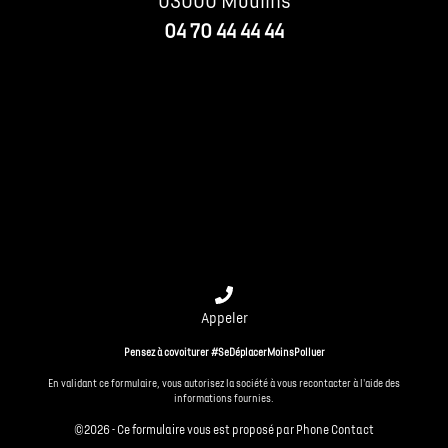
03000 Moulins
04 70 44 44 44
Appeler
Pensez à covoiturer #SeDéplacerMoinsPolluer
En validant ce formulaire, vous autorisez la société à vous recontacter à l'aide des
informations fournies.
©2026 - Ce formulaire vous est proposé par
Phone Contact